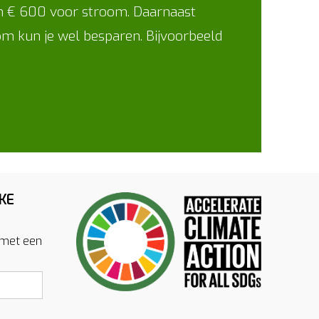
 en € 600 voor stroom. Daarnaast
oom kun je wel besparen. Bijvoorbeeld
KE
 met een