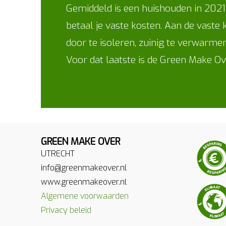
Gemiddeld is een huishouden in 2021 
betaal je vaste kosten. Aan de vaste
door te isoleren, zuinig te verwarme
Voor dat laatste is de Green Make Ov
GREEN MAKE OVER
UTRECHT
info@greenmakeover.nl
www.greenmakeover.nl
Algemene voorwaarden
Privacy beleid