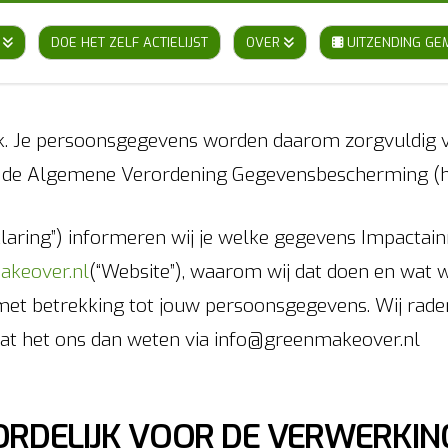
DOE HET ZELF ACTIELIJST
OVER
UITZENDING GE
jk. Je persoonsgegevens worden daarom zorgvuldig ve
de Algemene Verordening Gegevensbescherming (hier
klaring”) informeren wij je welke gegevens Impactai
keover.nl
(“Website”), waarom wij dat doen en wat wi
met betrekking tot jouw persoonsgegevens. Wij raden
laat het ons dan weten via info@greenmakeover.nl
RDELIJK VOOR DE VERWERKIN