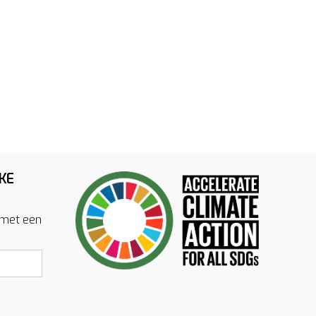
KE
 met een