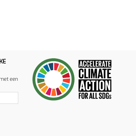
KE
 met een