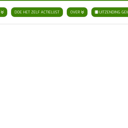
DOE HET ZELF ACTIELIJST
OVER
UITZENDING GE
N