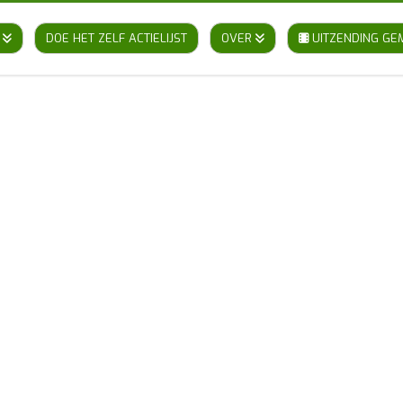
DOE HET ZELF ACTIELIJST
OVER
UITZENDING GE