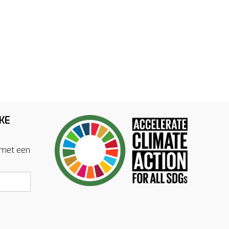
KE
 met een