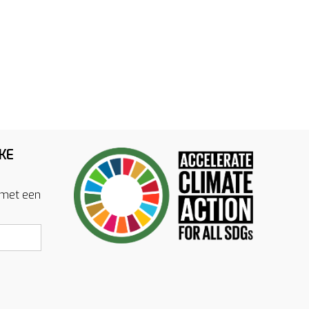
KE
 met een