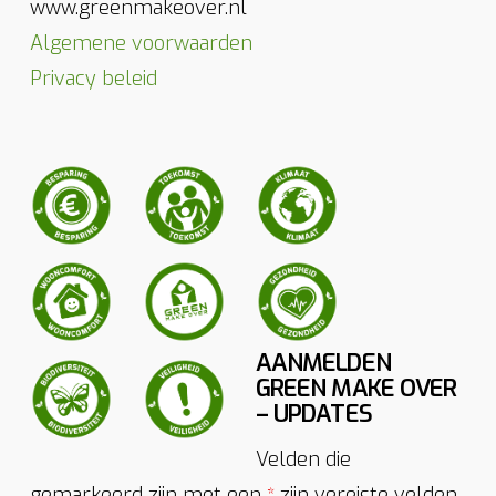
www.greenmakeover.nl
Algemene voorwaarden
Privacy beleid
AANMELDEN
GREEN MAKE OVER
– UPDATES
Velden die
gemarkeerd zijn met een
zijn vereiste velden
*