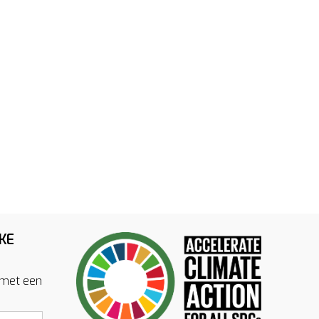
KE
 met een