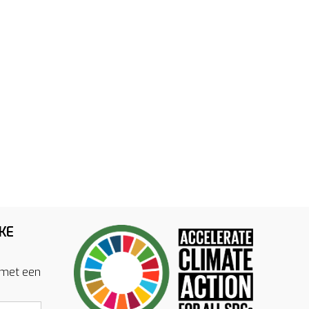
KE
 met een