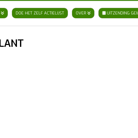
DOE HET ZELF ACTIELIJST
OVER
UITZENDING GE
LLANT