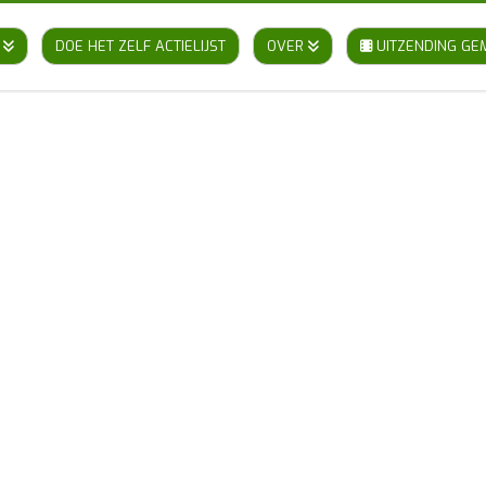
DOE HET ZELF ACTIELIJST
OVER
UITZENDING GE