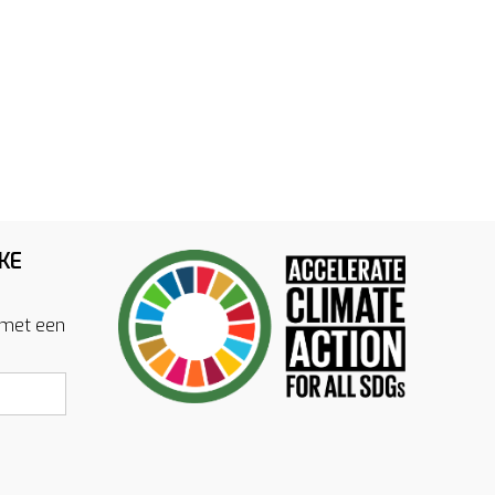
KE
 met een