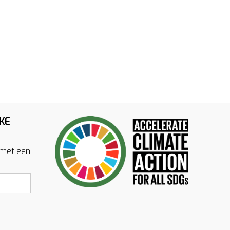
KE
 met een