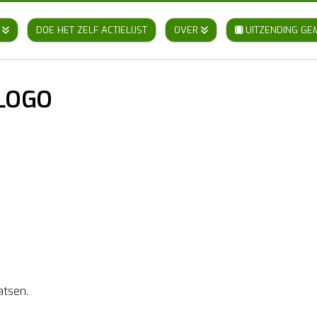
DOE HET ZELF ACTIELIJST
OVER
UITZENDING GE
LOGO
atsen.