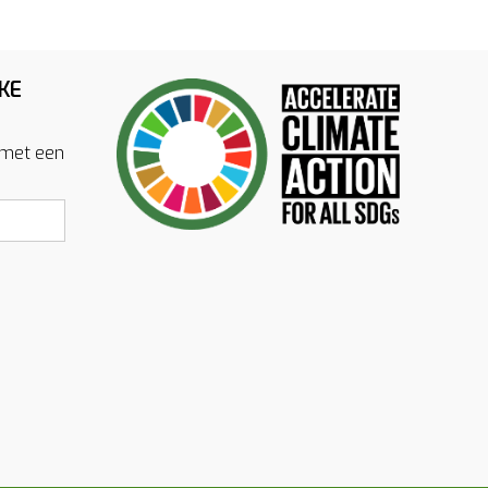
KE
 met een