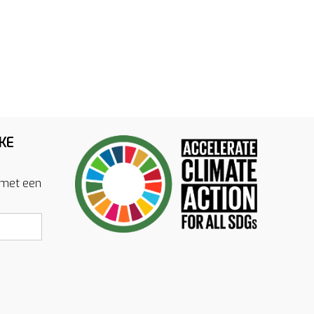
KE
 met een