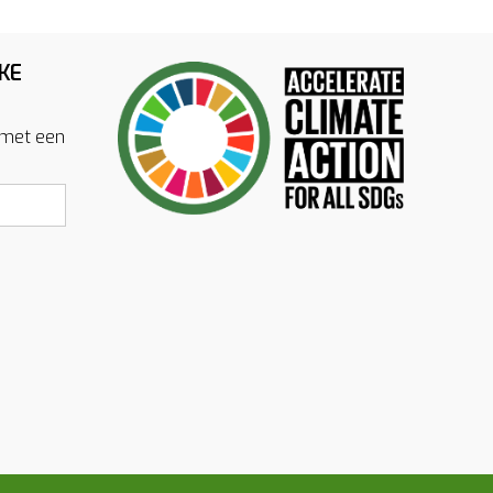
KE
 met een