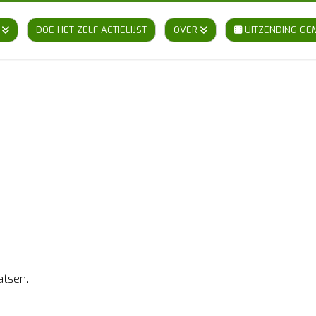
DOE HET ZELF ACTIELIJST
OVER
UITZENDING GE
atsen.