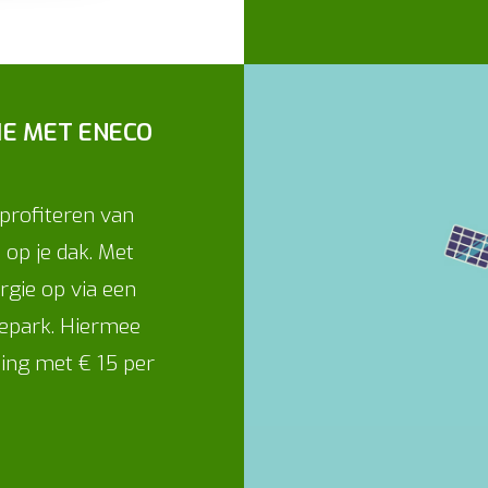
IE MET ENECO
profiteren van
op je dak. Met
rgie op via een
epark. Hiermee
ning met € 15 per