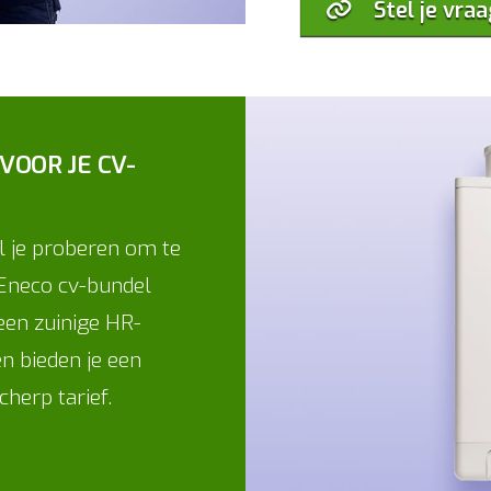
Stel je vraa
VOOR JE CV-
il je proberen om te
 Eneco cv-bundel
 een zuinige HR-
n bieden je een
erp tarief.