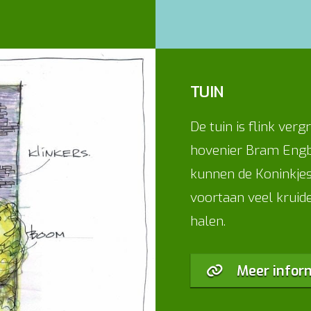
TUIN
De tuin is flink ve
hovenier Bram Engb
kunnen de Koninkjes
voortaan veel kruide
halen.
Meer infor