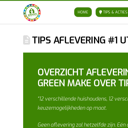
HOME
TIPS & ACTIES
TIPS AFLEVERING #1 
OVERZICHT AFLEVERIN
GREEN MAKE OVER TI
“12 verschillende huishoudens, 12 vers
keuzemogelijkheden op maat.
Geen aflevering zal hetzelfde zijn. Eén