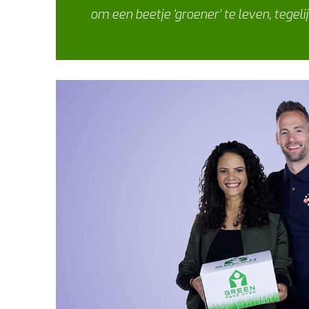
om een beetje ‘groener’ te leven, tegeli