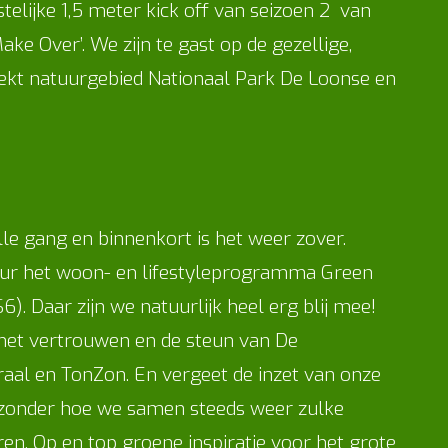
stelijke 1,5 meter kick off van seizoen 2 van
e Over’. We zijn te gast op de gezellige,
ekt natuurgebied Nationaal Park De Loonse en
le gang en binnenkort is het weer zover.
uur het woon- en lifestyleprogramma Green
). Daar zijn we natuurlijk heel erg blij mee!
 het vertrouwen en de steun van De
aal en TonZon. En vergeet de inzet van onze
ijzonder hoe we samen steeds weer zulke
en. Op en top groene inspiratie voor het grote