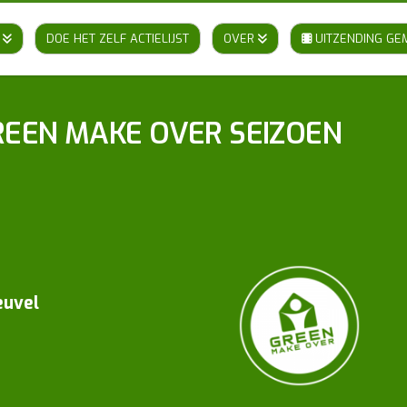
DOE HET ZELF ACTIELIJST
OVER
UITZENDING GE
REEN MAKE OVER SEIZOEN
euvel